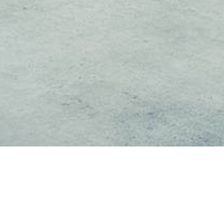
bruikerservaring te bieden. Bepaalde inhoud van derden wordt alleen 
rbeeld om deze te beschermen tegen aanvallen van hackers en om te zor