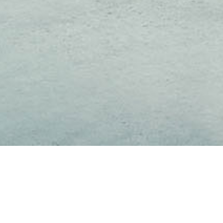
Cookie-instellingen
Deze website maakt gebruik van cookies om bezoekers een optimale ge
Technisch noodzakelijk
Deze cookies zijn noodzakelijk voor de werking van de website, bijvoo
Jupiter Bouw & Advies
van bezoekers.
Welkom op de website van Jupiter Bouw
Analytisch