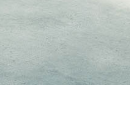
weergegeven als "Inhoud van derden" is ingeschakeld.
gen voor een uniforme uitstraling van de site, aangepast op de vraag